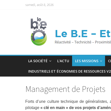
Passer
samedi, août 8, 2026
au
contenu
LA SOCIÉTÉ
L’ACTU
LES MISSIONS
C
INDUSTRIELS ET ÉCONOMIES DE RESSOURCES V2
Management de Projets
Forts d’une culture technique de généralistes,
pilotage
« clé en main » de vos projets d’am